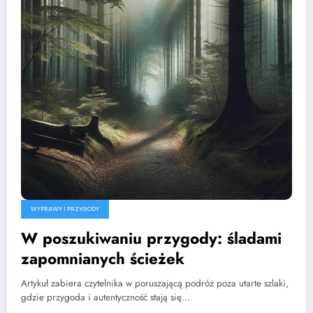
WYPRAWY I PRZYGODY
W poszukiwaniu przygody: śladami
zapomnianych ścieżek
Artykuł zabiera czytelnika w poruszającą podróż poza utarte szlaki,
gdzie przygoda i autentyczność stają się…