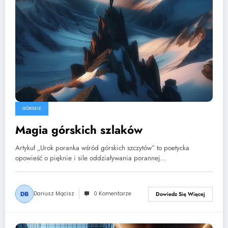
GÓRSKIE
Magia górskich szlaków
Artykuł „Urok poranka wśród górskich szczytów” to poetycka
opowieść o pięknie i sile oddziaływania porannej…
Dariusz Mącisz
0 Komentarze
Dowiedz Się Więcej