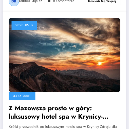
Dariusz Mącisz
0 Komentarze
Dowiedz Się Więcej
2026-05-17
BEZ KATEGORII
Z Mazowsza prosto w góry:
luksusowy hotel spa w Krynicy-
Zdroju
Krótki przewodnik po luksusowym hotelu spa w Krynicy-Zdroju dla