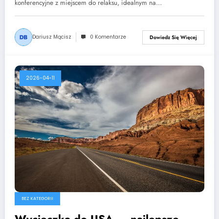
konferencyjne z miejscem do relaksu, idealnym na…
Dariusz Mącisz
0 Komentarze
Dowiedz Się Więcej
2026-04-11
BEZ KATEGORII
Wycieczka do USA — najlepsze