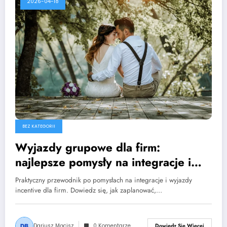
2026-04-18
BEZ KATEGORII
Wyjazdy grupowe dla firm:
najlepsze pomysły na integracje i
wycieczki incentive
Praktyczny przewodnik po pomysłach na integracje i wyjazdy
incentive dla firm. Dowiedz się, jak zaplanować,…
Dariusz Mącisz
0 Komentarze
Dowiedz Się Więcej