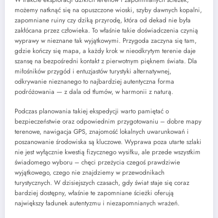
możemy natknąć się na opuszczone wioski, szyby dawnych kopalni,
zapomniane ruiny czy dziką przyrodę, która od dekad nie była
zakłócana przez człowieka. To właśnie takie doświadczenia czynią
wyprawy w nieznane tak wyjątkowymi. Przygoda zaczyna się tam,
gdzie kończy się mapa, a każdy krok w nieodkrytym terenie daje
szansę na bezpośredni kontakt z pierwotnym pięknem świata. Dla
miłośników przygód i entuzjastów turystyki alternatywnej,
odkrywanie nieznanego to najbardziej autentyczna forma
podróżowania — z dala od tłumów, w harmonii z naturą.
Podczas planowania takiej ekspedycji warto pamiętać o
bezpieczeństwie oraz odpowiednim przygotowaniu – dobre mapy
terenowe, nawigacja GPS, znajomość lokalnych uwarunkowań i
poszanowanie środowiska są kluczowe. Wyprawa poza utarte szlaki
nie jest wyłącznie kwestią fizycznego wysiłku, ale przede wszystkim
świadomego wyboru – chęci przeżycia czegoś prawdziwie
wyjątkowego, czego nie znajdziemy w przewodnikach
turystycznych. W dzisiejszych czasach, gdy świat staje się coraz
bardziej dostępny, właśnie te zapomniane ścieżki oferują
największy ładunek autentyzmu i niezapomnianych wrażeń.