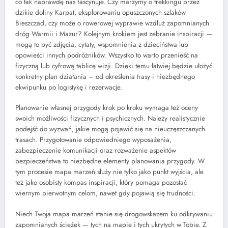
co tak naprawdę nas fascynuje. Czy marzymy o trekkingu przez
dzikie doliny Karpat, eksplorowaniu opuszczonych szlaków
Bieszczad, czy może o rowerowej wyprawie wzdłuż zapomnianych
dróg Warmii i Mazur? Kolejnym krokiem jest zebranie inspiracji —
mogą to być zdjęcia, cytaty, wspomnienia z dzieciństwa lub
opowieści innych podróżników. Wszystko to warto przenieść na
fizyczną lub cyfrową tablicę wizji. Dzięki temu łatwiej będzie ułożyć
konkretny plan działania – od określenia trasy i niezbędnego
ekwipunku po logistykę i rezerwacje.
Planowanie własnej przygody krok po kroku wymaga też oceny
swoich możliwości fizycznych i psychicznych. Należy realistycznie
podejść do wyzwań, jakie mogą pojawić się na nieuczęszczanych
trasach. Przygotowanie odpowiedniego wyposażenia,
zabezpieczenie komunikacji oraz rozważenie aspektów
bezpieczeństwa to niezbędne elementy planowania przygody. W
tym procesie mapa marzeń służy nie tylko jako punkt wyjścia, ale
też jako osobisty kompas inspiracji, który pomaga pozostać
wiernym pierwotnym celom, nawet gdy pojawią się trudności.
Niech Twoja mapa marzeń stanie się drogowskazem ku odkrywaniu
zapomnianych ścieżek — tych na mapie i tych ukrytych w Tobie. Z