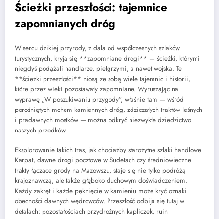
Ścieżki przeszłości: tajemnice
zapomnianych dróg
W sercu dzikiej przyrody, z dala od współczesnych szlaków
turystycznych, kryją się **zapomniane drogi** — ścieżki, którymi
niegdyś podążali handlarze, pielgrzymi, a nawet wojska. Te
**ścieżki przeszłości** niosą ze sobą wiele tajemnic i historii,
które przez wieki pozostawały zapomniane. Wyruszając na
wyprawę „W poszukiwaniu przygody”, właśnie tam — wśród
porośniętych mchem kamiennych dróg, zdziczałych traktów leśnych
i pradawnych mostków — można odkryć niezwykłe dziedzictwo
naszych przodków.
Eksplorowanie takich tras, jak chociażby starożytne szlaki handlowe
Karpat, dawne drogi pocztowe w Sudetach czy średniowieczne
trakty łączące grody na Mazowszu, staje się nie tylko podróżą
krajoznawczą, ale także głęboko duchowym doświadczeniem.
Każdy zakręt i każde pęknięcie w kamieniu może kryć oznaki
obecności dawnych wędrowców. Przeszłość odbija się tutaj w
detalach: pozostałościach przydrożnych kapliczek, ruin