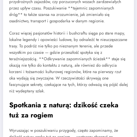
przydrożnych zajazdów, czy porzuconych wozach zardzewiałych
przez upływ czasu. Poszukiwanie **tajemnic zapomnianych
dróg** to także szansa na zrozumienie, jak zmieniało się
osadnictwo, transport i gospodarka w danym regionie.
Coraz więcej pasjonatów historii i bushcraftu sięga po stare mapy,
lokalne legendy i opowieści ludowe, by odnaleźć te nieuczęszczane
trasy. To podróż nie tylko po nieznanym terenie, ale przede
wszystkim po czasie — gdzie przeszłość spotyka się z
teraźniejszością. **Odkrywanie zapomnianych ścieżek** staje się
okazją nie tylko do kontaktu z naturą, ale również do odkrycia
korzeni i tożsamości kulturowej regionów, które na pierwszy rzut
oka wydają się zwyczajne. W rzeczywistości skrywają one
fascynujące sekrety, czekające na tych, którzy odważą się pójść dalej
niż wydeptany szlak.
Spotkania z naturą: dzikość czeka
tuż za rogiem
Wyruszając w poszukiwaniu przygody, często zapominamy, że
dzikość natury czeka tuż za rogiem — wystarczy zboczyć ze