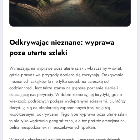
Odkrywając nieznane: wyprawa
poza utarte szlaki
Wyruszając na wyprawę poza utarte szlaki, wkraczamy w świat,
gdzie prawdziwe przygody dopiero się zaczynają. Odkrywanie
nieznanych zakątków to nie tylko sposób na ucieczkę od
codzienności, lecz także szansa na głębsze poznanie siebie i
otaczającej nas przyrody. W dobie komercyjnej turystyki, gdzie
większość podróżnych podąża wydeptanymi ścieżkami, ci, którzy
decydują się na eksplorację zapomnianych tras, stają się
współczesnymi odkrywcami. Tego typu wyprawa poza utarte szlaki
to nie tylko wędrówka geograficzna, ale też podróż emocjonalna,
pełna niespodzianek i nieoczekiwanych spotkań.
W trakcie eksploracji dzikich terenów i zapomnianych ścieżek,