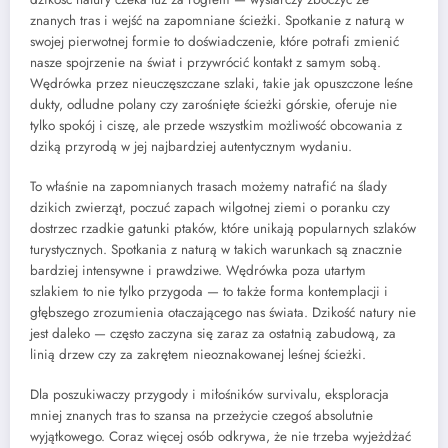
znanych tras i wejść na zapomniane ścieżki. Spotkanie z naturą w
swojej pierwotnej formie to doświadczenie, które potrafi zmienić
nasze spojrzenie na świat i przywrócić kontakt z samym sobą.
Wędrówka przez nieuczęszczane szlaki, takie jak opuszczone leśne
dukty, odludne polany czy zarośnięte ścieżki górskie, oferuje nie
tylko spokój i ciszę, ale przede wszystkim możliwość obcowania z
dziką przyrodą w jej najbardziej autentycznym wydaniu.
To właśnie na zapomnianych trasach możemy natrafić na ślady
dzikich zwierząt, poczuć zapach wilgotnej ziemi o poranku czy
dostrzec rzadkie gatunki ptaków, które unikają popularnych szlaków
turystycznych. Spotkania z naturą w takich warunkach są znacznie
bardziej intensywne i prawdziwe. Wędrówka poza utartym
szlakiem to nie tylko przygoda — to także forma kontemplacji i
głębszego zrozumienia otaczającego nas świata. Dzikość natury nie
jest daleko — często zaczyna się zaraz za ostatnią zabudową, za
linią drzew czy za zakrętem nieoznakowanej leśnej ścieżki.
Dla poszukiwaczy przygody i miłośników survivalu, eksploracja
mniej znanych tras to szansa na przeżycie czegoś absolutnie
wyjątkowego. Coraz więcej osób odkrywa, że nie trzeba wyjeżdżać