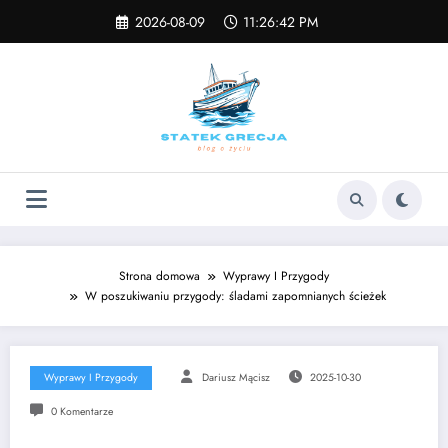
Skip
2026-08-09
11:26:42 PM
to
content
Strona domowa
Wyprawy I Przygody
W poszukiwaniu przygody: śladami zapomnianych ścieżek
Wyprawy I Przygody
Dariusz Mącisz
2025-10-30
0 Komentarze