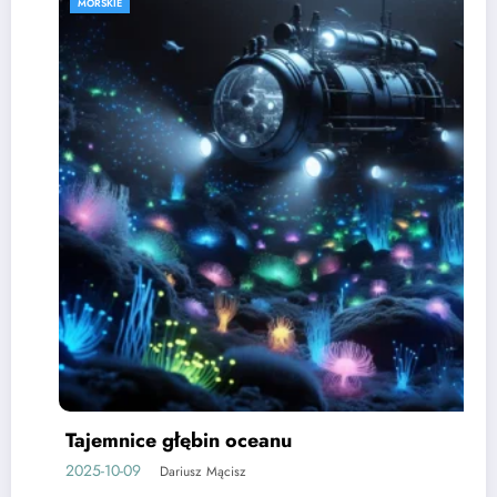
MORSKIE
Tajemnice głębin oceanu
2025-10-09
Dariusz Mącisz