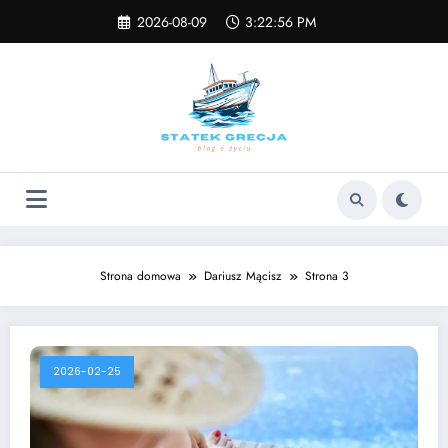
Skip
2026-08-09
3:22:57 PM
to
content
Strona domowa
Dariusz Mącisz
Strona 3
2026-02-25