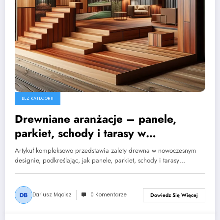
BEZ KATEGORII
Drewniane aranżacje – panele,
parkiet, schody i tarasy w
nowoczesnych wnętrzach
Artykuł kompleksowo przedstawia zalety drewna w nowoczesnym
designie, podkreślając, jak panele, parkiet, schody i tarasy…
Dariusz Mącisz
0 Komentarze
Dowiedz Się Więcej