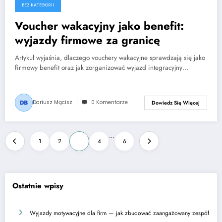
BEZ KATEGORII
Voucher wakacyjny jako benefit:
wyjazdy firmowe za granicę
Artykuł wyjaśnia, dlaczego vouchery wakacyjne sprawdzają się jako
firmowy benefit oraz jak zorganizować wyjazd integracyjny…
Dariusz Mącisz
0 Komentarze
Dowiedz Się Więcej
Stronicowanie
…
1
2
3
4
6
wpisów
Ostatnie wpisy
Wyjazdy motywacyjne dla firm — jak zbudować zaangażowany zespół