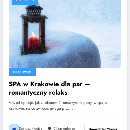
2026-01-25
BEZ KATEGORII
SPA w Krakowie dla par —
romantyczny relaks
Artykuł opisuje, jak zaplanować romantyczny pobyt w spa w
Krakowie, na co zwrócić uwagę przy…
Dariusz Mącisz
0 Komentarze
Dowiedz Się Więcej