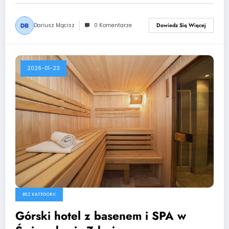
Dariusz Mącisz
0 Komentarze
Dowiedz Się Więcej
2026-01-23
BEZ KATEGORII
Górski hotel z basenem i SPA w