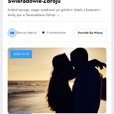
Świeradowie-Zdroju
Artykuł opisuje, czego oczekiwać po górskim hotelu z basenem i
strefą spa w Świeradowie‑Zdroju —…
Dariusz Mącisz
0 Komentarze
Dowiedz Się Więcej
2026-01-19