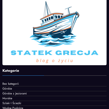
Kategorie
Bez kategorii
Górskie
Górskie z Jeziorami
Morskie
Szlaki I Ścieżki
Wodne Podróże