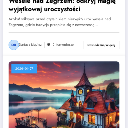
Wesele nad Zegrzem: odkryj magię
wyjątkowej uroczystości
Artykuł odkrywa przed czytelnikiem niezwykły urok wesela nad
Zegrzem, gdzie tradycja przeplata się z nowoczesną…
Dariusz Mącisz
0 Komentarze
Dowiedz Się Więcej
2026-01-27