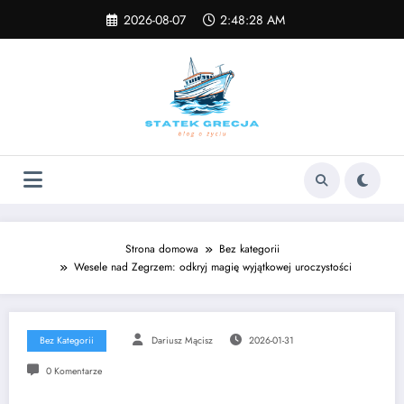
Skip
2026-08-07
2:48:28 AM
to
content
Strona domowa
Bez kategorii
Wesele nad Zegrzem: odkryj magię wyjątkowej uroczystości
Bez Kategorii
Dariusz Mącisz
2026-01-31
0 Komentarze