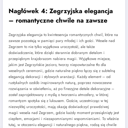
Nagłówek 4: Zegrzyjska elegancja
– romantyczne chwile na zawsze
Zegrzyjska elegancja to kwintesencja romantycznych chwil, które na
zawsze pozostają w pamięci pary młodej i ich gości. Wesele nad
Zegrzem to nie tylko wyjątkowa uroczystość, ale także
doświadczenie, które dzięki starannie dobranym detalom i
przepięknym krajobrazom nabiera magii. Wyjątkowe miejsce,
jakim jest Zegrzyńskie jezioro, tworzy niepowtarzalne tło dla
weselnych ceremonii, gdzie naturalne piękno łączy się z subtelną
elegancją dekoracji i stylowych aranżacji. Każdy element – od
rustykalnych ozdób inspirowanych naturą, poprzez nowoczesne
rozwiązania w oświetleniu, aż po finezyjne detale dekoracyjne –
został zaprojektowany z myślą o tworzeniu atmosfery, w której
romantyzm spotyka się z luksusem. Goście, uczestnicząc w tej
niezwykłej uroczystości, mają okazję doświadczyć prawdziwej
magii wesela nad Zegrzem, gdzie każdy moment przesiąknięty jest
ciepłem, emocjami i niezapomnianymi wspomnieniami. To właśnie
tutaj, w otoczeniu elegancji i naturalnego piękna, rodzą się chwile