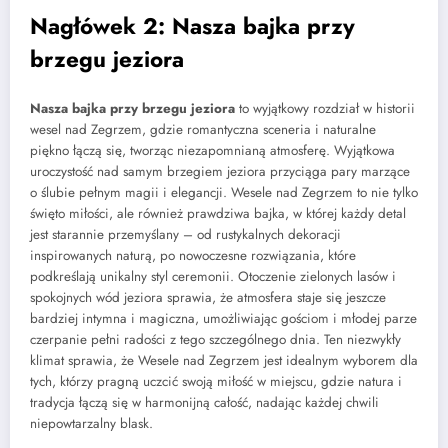
Nagłówek 2: Nasza bajka przy
brzegu jeziora
Nasza bajka przy brzegu jeziora
to wyjątkowy rozdział w historii
wesel nad Zegrzem, gdzie romantyczna sceneria i naturalne
piękno łączą się, tworząc niezapomnianą atmosferę. Wyjątkowa
uroczystość nad samym brzegiem jeziora przyciąga pary marzące
o ślubie pełnym magii i elegancji. Wesele nad Zegrzem to nie tylko
święto miłości, ale również prawdziwa bajka, w której każdy detal
jest starannie przemyślany – od rustykalnych dekoracji
inspirowanych naturą, po nowoczesne rozwiązania, które
podkreślają unikalny styl ceremonii. Otoczenie zielonych lasów i
spokojnych wód jeziora sprawia, że atmosfera staje się jeszcze
bardziej intymna i magiczna, umożliwiając gościom i młodej parze
czerpanie pełni radości z tego szczególnego dnia. Ten niezwykły
klimat sprawia, że Wesele nad Zegrzem jest idealnym wyborem dla
tych, którzy pragną uczcić swoją miłość w miejscu, gdzie natura i
tradycja łączą się w harmonijną całość, nadając każdej chwili
niepowtarzalny blask.