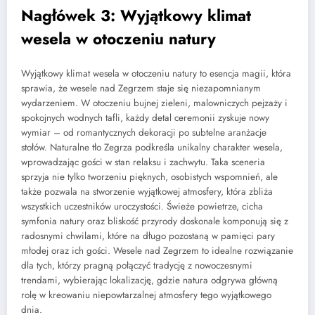
Nagłówek 3: Wyjątkowy klimat
wesela w otoczeniu natury
Wyjątkowy klimat wesela w otoczeniu natury to esencja magii, która
sprawia, że wesele nad Zegrzem staje się niezapomnianym
wydarzeniem. W otoczeniu bujnej zieleni, malowniczych pejzaży i
spokojnych wodnych tafli, każdy detal ceremonii zyskuje nowy
wymiar – od romantycznych dekoracji po subtelne aranżacje
stołów. Naturalne tło Zegrza podkreśla unikalny charakter wesela,
wprowadzając gości w stan relaksu i zachwytu. Taka sceneria
sprzyja nie tylko tworzeniu pięknych, osobistych wspomnień, ale
także pozwala na stworzenie wyjątkowej atmosfery, która zbliża
wszystkich uczestników uroczystości. Świeże powietrze, cicha
symfonia natury oraz bliskość przyrody doskonale komponują się z
radosnymi chwilami, które na długo pozostaną w pamięci pary
młodej oraz ich gości. Wesele nad Zegrzem to idealne rozwiązanie
dla tych, którzy pragną połączyć tradycję z nowoczesnymi
trendami, wybierając lokalizację, gdzie natura odgrywa główną
rolę w kreowaniu niepowtarzalnej atmosfery tego wyjątkowego
dnia.